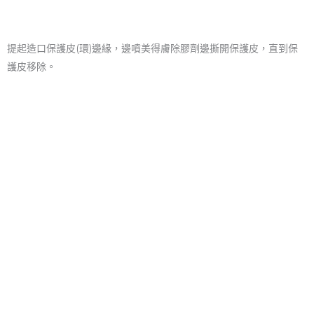
提起造口保護皮(環)邊緣，邊噴美得膚除膠劑邊撕開保護皮，直到保
護皮移除。