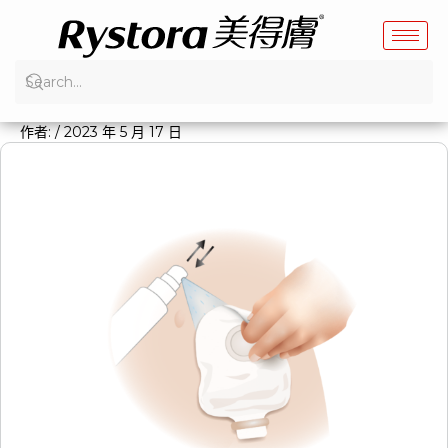
跳
至
主
要
內
作者:
/
2023 年 5 月 17 日
容