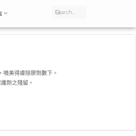
店
，噴美得膚除膠劑數下。
保護劑之殘留。