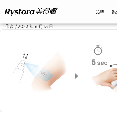
跳
至
品牌
系
主
要
作者:
/
2023 年 8 月 15 日
內
容