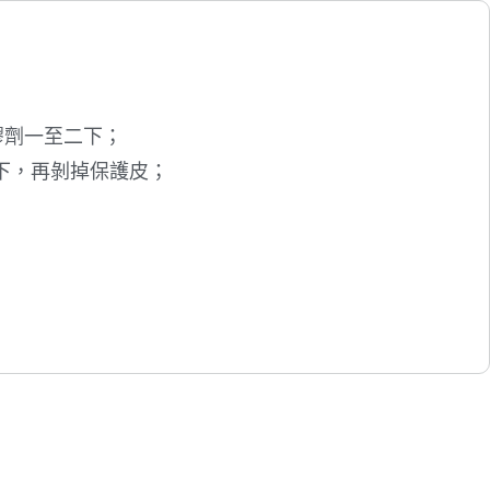
膠劑一至二下；
下，再剝掉保護皮；