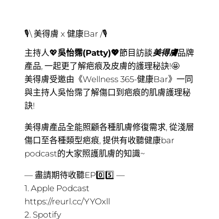
🎙\ 美得膚 x 健康Bar /🎙
主持人
💖
吳怡霈(Patty)
💖
節目訪談
美得膚
品牌
產品, 一起更了解疤痕及皮膚的護理秘訣!🤩
美得膚受邀由《Wellness 365-健康Bar》一同
與主持人吳怡霈了解傷口到疤痕的肌膚護理秘
訣!
美得膚產品全能照顧各種肌膚修復需求, 從淺層
傷口至各種類型疤痕, 提供有收聽健康bar
podcast的大家照護肌膚的知識~
— 盡請期待收聽EP0️⃣5️⃣ —
1. Apple Podcast
https://reurl.cc/YYOxll
2. Spotify