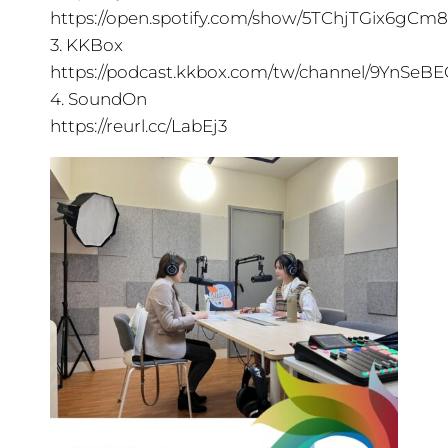
https://open.spotify.com/show/5TChjTGix6gCm
3. KKBox
https://podcast.kkbox.com/tw/channel/9YnSe
4. SoundOn
https://reurl.cc/LabEj3