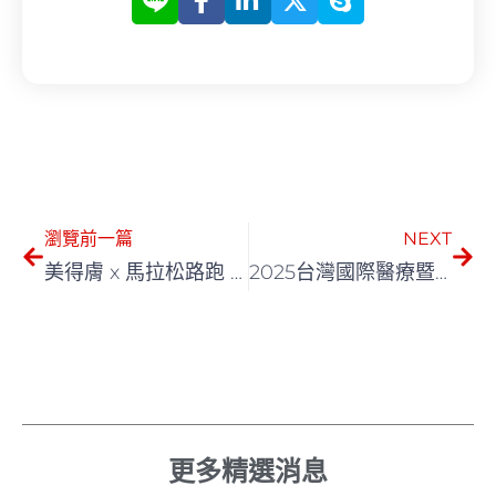
上一頁
下一
瀏覽前一篇
NEXT
美得膚 x 馬拉松路跑 – 跑者的心聲
2025台灣國際醫療暨健康照護展
更多精選消息