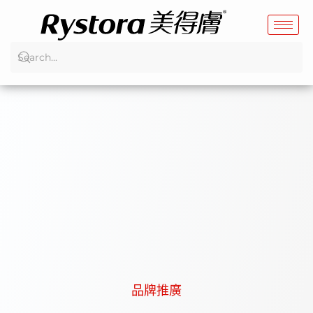
跳
至
主
要
內
容
品牌推廣