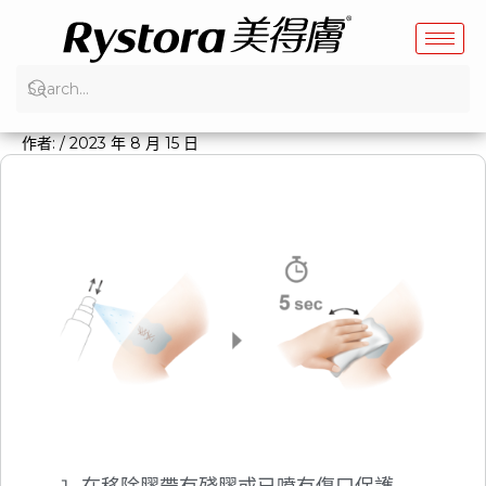
跳
至
主
要
內
作者:
/
2023 年 8 月 15 日
容