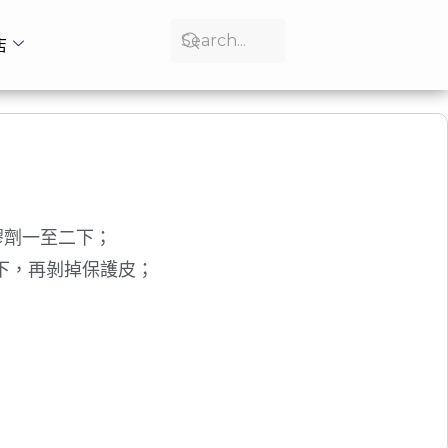
店
膠劑一至二下；
下，再剝掉保護皮；