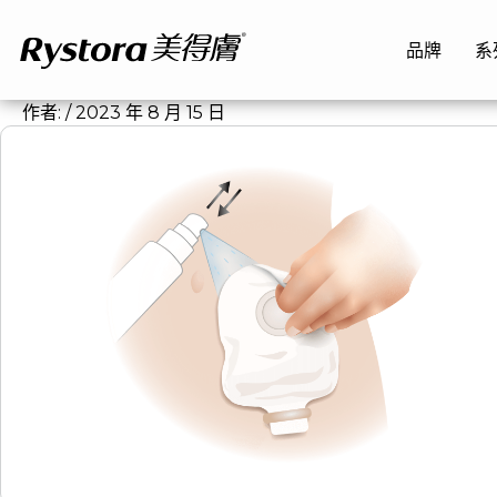
跳
至
品牌
系
主
要
作者:
/
2023 年 8 月 15 日
內
容